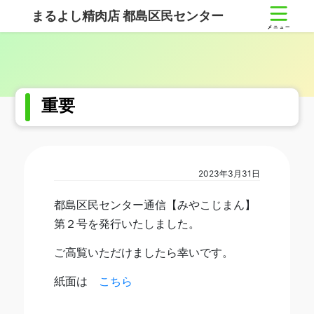
コ
ナ
まるよし精肉店 都島区民センター
ン
ビ
テ
ゲ
ン
ー
ツ
シ
へ
ョ
ス
ン
重要
キ
に
ッ
移
プ
動
2023年3月31日
都島区民センター通信【みやこじまん】
第２号を発行いたしました。
ご高覧いただけましたら幸いです。
紙面は
こちら