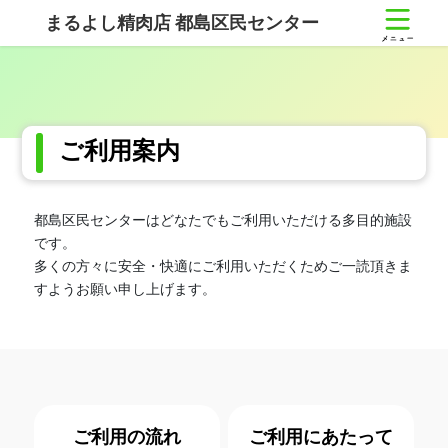
コ
ナ
まるよし精肉店 都島区民センター
ン
ビ
テ
ゲ
ン
ー
ツ
シ
へ
ョ
ス
ン
ご利用案内
キ
に
ッ
移
プ
動
都島区民センターはどなたでもご利用いただける多目的施設
です。
多くの方々に安全・快適にご利用いただくためご一読頂きま
すようお願い申し上げます。
ご利用の流れ
ご利用にあたって