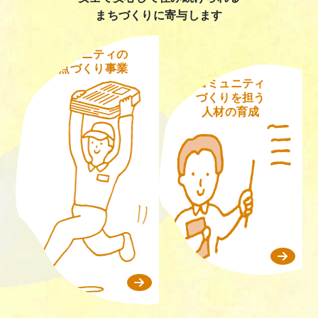
まちづくりに寄与します
コミュニティの
拠点
づくり
事業
コミュニティ
づくりを
担う
人材の
育成