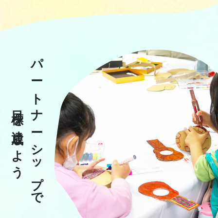
パ
ー
トナ
目標を達成しよう
ー
シップで