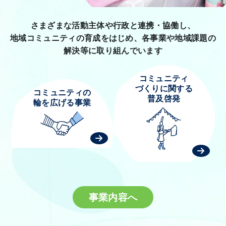
さまざまな活動主体や行政と
連携・協働し、
地域コミュニティの
育成をはじめ、
各事業や
地域課題の
解決等に取り組んでいます
コミュニティ
づくりに
関する
コミュニティの
普及
啓発
輪を
広げる
事業
事業内容へ