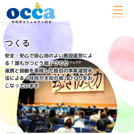
コ
ン
テ
メニュー
ン
ツ
へ
持続可能な
つくる
つながる
つなげる
住民主体の
ス
キ
“コミュニティ
づくり”
安全・安心で居心地のよい施設運営によ
ッ
る「誰もがつどう場」づくり
を
めざして
プ
連携と協働を重視した独自の事業運営手
法による「住民が主役の場」づくりをお
こなっています