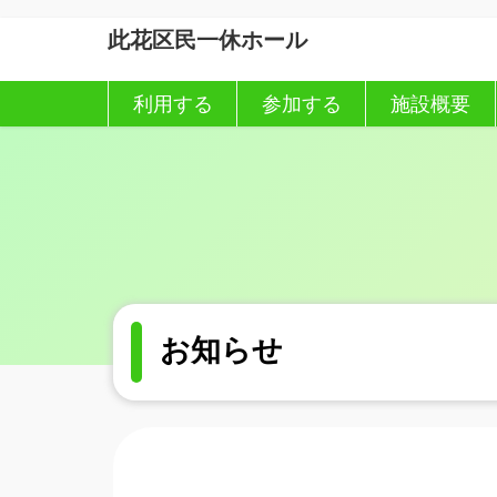
コ
ナ
此花区民一休ホール
ン
ビ
テ
ゲ
ン
ー
利用する
参加する
施設概要
ツ
シ
へ
ョ
ス
ン
キ
に
ッ
移
プ
動
お知らせ