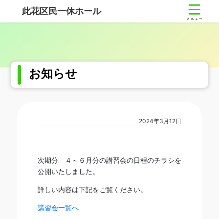
コ
ナ
此花区民一休ホール
ン
ビ
テ
ゲ
ン
ー
ツ
シ
へ
ョ
ス
ン
お知らせ
キ
に
ッ
移
プ
動
2024年3月12日
次期分 ４～６月分の講習会の日程のチラシを
公開いたしました。
詳しい内容は下記をご覧ください。
講習会一覧へ