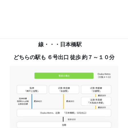
堺筋線／長堀鶴見緑地
Osaka Metro（大阪メトロ）
線・・・
長堀橋駅
千日前
線
／
難波
Osaka Metro（大阪メトロ）
近鉄
線
・・・
日本橋駅
どちらの駅も ６号出口 徒歩 約７～１０分