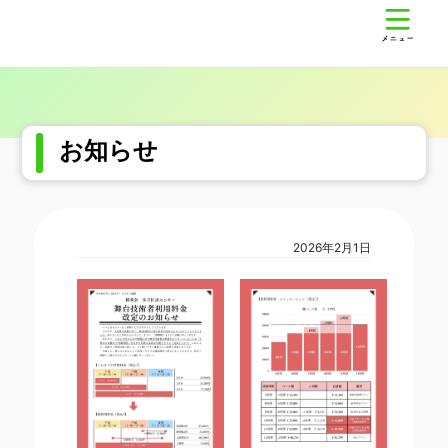
コ
ナ
錦秀会 住吉区民センター
ン
ビ
テ
ゲ
ン
ー
ツ
シ
へ
ョ
ス
ン
お知らせ
キ
に
ッ
移
プ
動
2026年2月1日