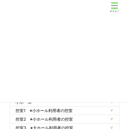
コ
ナ
錦秀会 住吉区民センター
ン
ビ
テ
ゲ
ン
ー
ツ
シ
へ
ョ
ス
ン
ご利用料金 ※全て税込です
キ
に
ッ
移
プ
動
錦秀会 住吉区民センターの料金案内です
大ホール （移動観覧席使用）
大ホール （平土間使用）
小ホール
控室1 ※小ホール利用者の控室
控室2 ※小ホール利用者の控室
控室3 ※大ホール利用者の控室