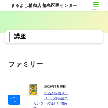
コ
ナ
まるよし精肉店 都島区民センター
ン
ビ
テ
ゲ
ン
ー
ツ
シ
へ
ョ
ス
ン
講座
キ
に
ッ
移
プ
動
ファミリー
2026年6月15日
たぬき探偵ジェ
リーと都島区民
ファミ
リー
センターの怪しい招待