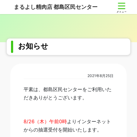
コ
ナ
まるよし精肉店 都島区民センター
ン
ビ
テ
ゲ
ン
ー
ツ
シ
へ
ョ
ス
ン
お知らせ
キ
に
ッ
移
プ
動
2021年8月25日
平素は、都島区民センターをご利用いた
だきありがとうございます。
8/26（木）午前0時
よりインターネット
からの抽選受付を開始いたします。