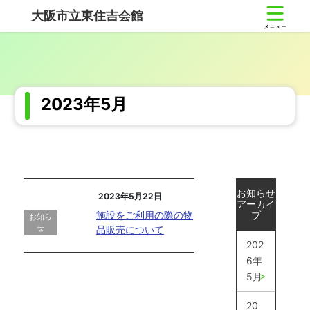
コ
ナ
大阪市立東住吉会館
ン
ビ
テ
ゲ
ン
ー
ツ
シ
へ
ョ
ス
ン
2023年5月
キ
に
ッ
移
プ
動
お知らせ
2023年5月22日
アーカイ
施設をご利用の際の物
ブ
お知ら
せ
品販売について
202
6年
5月
20