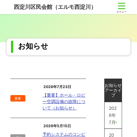
コ
ナ
西淀川区民会館（エルモ西淀川）
ン
ビ
テ
ゲ
ン
ー
ツ
シ
へ
ョ
ス
ン
お知らせ
キ
に
ッ
移
プ
動
お知らせ
2026年7月23日
アーカイ
【重要】ホール・ロビ
ブ
重要
ー空調設備の故障につ
いて（お知らせ）
202
6年
7月
2026年5月15日
予約システムのコンビ
20