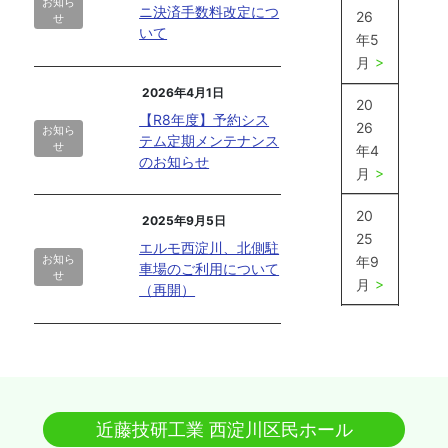
お知ら
ニ決済手数料改定につ
26
せ
いて
年5
月
2026年4月1日
20
【R8年度】予約シス
26
お知ら
テム定期メンテナンス
せ
年4
のお知らせ
月
20
2025年9月5日
25
エルモ西淀川、北側駐
お知ら
年9
車場のご利用について
せ
月
（再開）
近藤技研工業 西淀川区民ホール