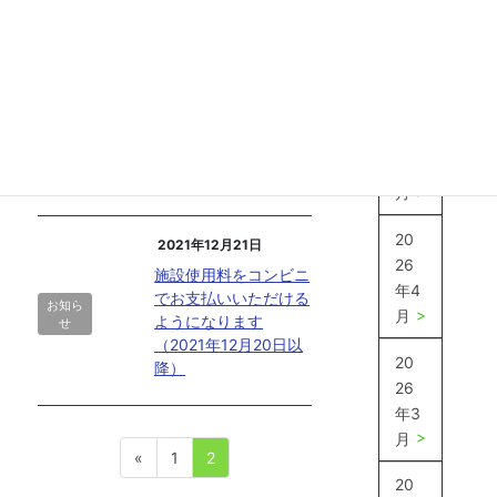
26
年6
2022年3月31日
月
【お知らせ】生野区民
センター館内紹介動画
20
お知ら
（Video introduction
せ
26
to the IKUNO
年5
Community Center）
月
20
2021年12月21日
26
施設使用料をコンビニ
年4
でお支払いいただける
お知ら
月
ようになります
せ
（2021年12月20日以
20
降）
26
年3
月
固
固
«
1
2
定
定
投
20