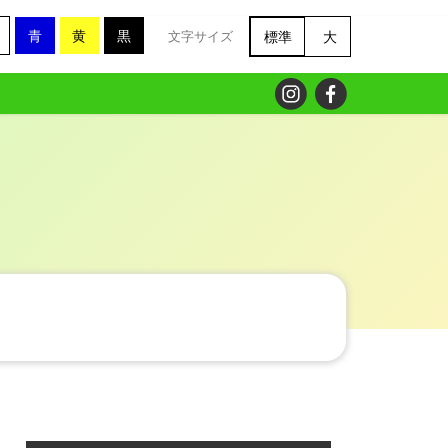
青
黄
黒
標準
大
文字サイズ