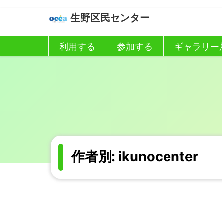
コ
ナ
生野区民センター
ン
ビ
テ
ゲ
ン
ー
利用する
参加する
ギャラリー
ツ
シ
へ
ョ
ス
ン
キ
に
ッ
移
プ
動
作者別: ikunocenter