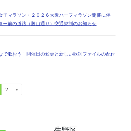
女子マラソン・２０２６大阪ハーフマラソン開催に伴
ター前の道路（勝山通り）交通規制のお知らせ
なで歌おう！開催日の変更と新しい歌詞ファイルの配付
固
固
2
»
定
定
ペ
ペ
ー
ー
ジ
ジ
生野区