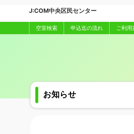
コ
ナ
J:COM中央区民センター
ン
ビ
テ
ゲ
ン
ー
空室検索
申込迄の流れ
ご利用
ツ
シ
へ
ョ
ス
ン
キ
に
ッ
移
プ
動
お知らせ