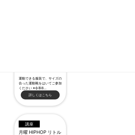
せずに
1クラスの18:30～20:30に
変更いたします。
■7月～9月の日程
7月 13・27日
8月 17・31日
9月 14・28日
全6回（4,800円）
場所：J:COM中央区民セ
ンター ２階 ホール
運動できる服装で、サイズの
合った運動靴をはいてご参加
ください ※令和8…
詳しくはこちら
講座
月曜 HIPHOP リトル