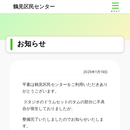
コ
ナ
鶴見区民センター
ン
ビ
テ
ゲ
ン
ー
ツ
シ
へ
ョ
ス
ン
お知らせ
キ
に
ッ
移
プ
動
2025年1月19日
平素は鶴見区民センターをご利用いただきあり
がとうございます。
スタジオのドラムセットのタムの部分に不具
合が発生しておりましたが、
整備完了いたしましたのでお知らせいたしま
す。