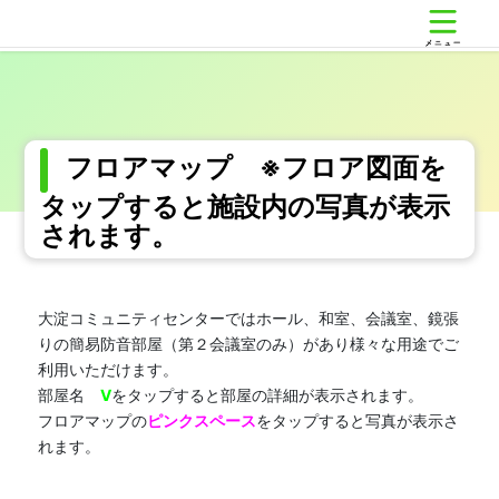
コ
ナ
大淀コミュニティセンター
ン
ビ
テ
ゲ
ン
ー
ツ
シ
へ
ョ
ス
ン
フロアマップ ※フロア図面を
キ
に
ッ
移
タップすると施設内の写真が表示
プ
動
されます。
大淀コミュニティセンターではホール、和室、会議室、鏡張
りの簡易防音部屋（第２会議室のみ）があり様々な用途でご
利用いただけます。
部屋名
V
をタップすると部屋の詳細が表示されます。
フロアマップの
ピンクスペース
をタップすると写真が表示さ
れます。