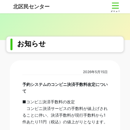
コ
ナ
北区民センター
ン
ビ
テ
ゲ
ン
ー
ツ
シ
へ
ョ
ス
ン
お知らせ
キ
に
ッ
移
プ
動
2026年5月15日
予約システムのコンビニ決済手数料改定につい
て
■コンビニ決済手数料の改定
コンビニ決済サービスの手数料が値上げされ
ることに伴い、決済手数料が現行手数料から1
件あたり11円（税込）の値上がりとなります。