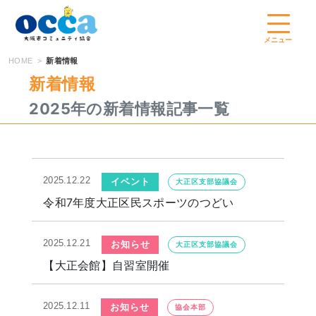
コ
ン
テ
メニュー
ン
HOME
新着情報
ツ
新着情報
へ
2025年の新着情報記事一覧
ス
キ
ッ
プ
2025.12.22
イベント
大正区支部協議会
令和7年度大正区民スポーツのつどい
2025.12.21
お知らせ
大正区支部協議会
【大正会館】自習室開催
2025.12.11
お知らせ
協会本部