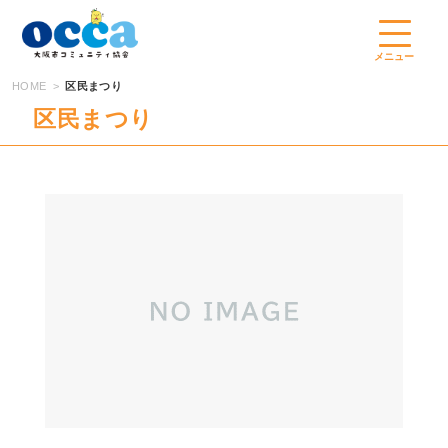
コ
ン
テ
メニュー
ン
HOME
区民まつり
ツ
区民まつり
へ
ス
キ
ッ
プ