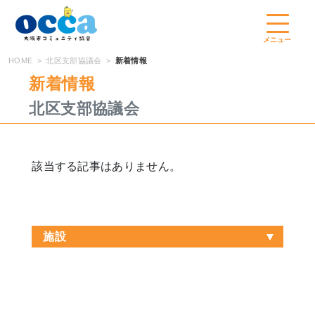
コ
ン
テ
メニュー
ン
HOME
北区支部協議会
新着情報
ツ
新着情報
へ
北区支部協議会
ス
キ
ッ
プ
該当する記事はありません。
施設