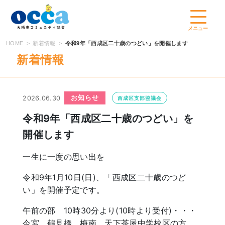
コ
ン
テ
メニュー
ン
HOME
新着情報
令和9年「西成区二十歳のつどい」を開催します
ツ
新着情報
へ
ス
キ
お知らせ
2026.06.30
西成区支部協議会
ッ
プ
令和9年「西成区二十歳のつどい」を
開催します
一生に一度の思い出を
令和9年1月10日(日)、「西成区二十歳のつど
い」を開催予定です。
午前の部 10時30分より(10時より受付)・・・
今宮、鶴見橋、梅南、天下茶屋中学校区の方