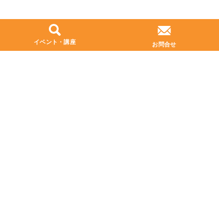
イベント・講座
お問合せ
プライバシーポリシー
お問い合わせ
本社
〒541-0055
大阪府大阪市中央区船場中央1丁目3番2-302