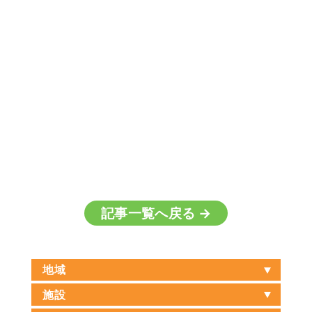
Warning
: Undefined array key
"HTTP_REFERER" in
/home/xs868497/osakacommunity.jp/public_ht
content/themes/osakacommunity/single.php
on line
93
記事一覧へ戻る →
地域
施設