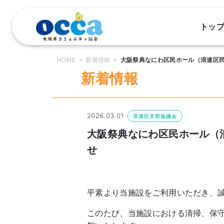
コ
ン
トッ
テ
ン
ツ
HOME
新着情報
大阪祭典なにわ区民ホール（浪速区
へ
新着情報
ス
キ
ッ
プ
2026.03.01
浪速区支部協議会
大阪祭典なにわ区民ホール（
せ
平素より当施設をご利用いただき、
このたび、当施設における清掃、保