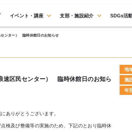
プ
イベント・講座
支部・施設紹介
SDGs活
民センター） 臨時休館日のお知らせ
地
浪速区民センター） 臨時休館日のお知ら
施
年
誠にありがとうございます。
守点検及び整備等の実施のため、下記のとおり臨時休