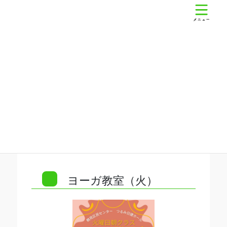
コ
ナ
鶴見区民センター
ン
ビ
テ
ゲ
ン
ー
ツ
シ
へ
ョ
ス
ン
講座
キ
に
ッ
移
プ
動
ヨーガ教室（火）