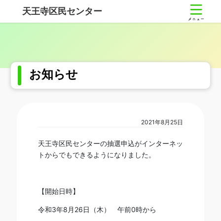
コ
ナ
天王寺区民センター
ン
ビ
テ
ゲ
ン
ー
ツ
シ
へ
ョ
ス
ン
お知らせ
キ
に
ッ
移
プ
動
2021年8月25日
天王寺区民センターの抽選申込がインターネッ
トからでもできるようになりました。
【開始日時】
令和3年8月26日（木） 午前0時から