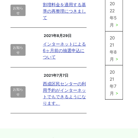
20
割増料金を適用する基
お知ら
22
準の再整理につきまし
せ
て
年5
月
2021年8月29日
20
インターネットによる
21
お知ら
6ヶ月前の抽選申込に
年8
せ
ついて
月
20
2021年7月7日
21
西成区民センターの利
年7
お知ら
用予約がインターネッ
月
せ
トでもできるようにな
ります。