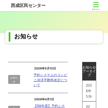
コ
ナ
西成区民センター
ン
ビ
テ
ゲ
ン
ー
ツ
シ
へ
ョ
ス
ン
お知らせ
キ
に
ッ
移
プ
動
お知らせ
2026年5月15日
アーカイ
予約システムのコンビ
ブ
お知ら
ニ決済手数料改定につ
せ
いて
202
6年
5月
2026年4月1日
【R8年度】予約シス
20