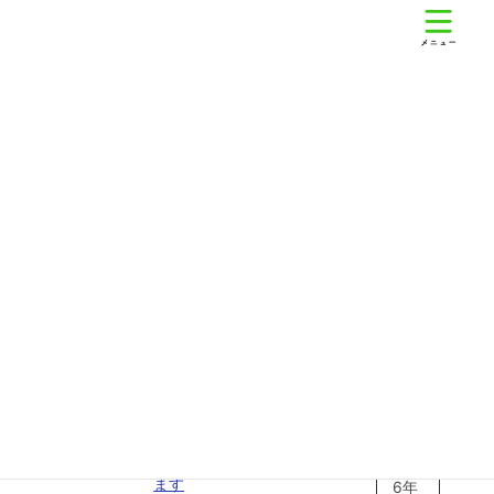
コ
ナ
大阪祭典なにわ区民ホール（浪速区民センター）
ン
ビ
テ
ゲ
ン
ー
ツ
シ
へ
ョ
ス
ン
センター取組
キ
に
ッ
移
プ
動
当センターの取組を紹介します。
お知らせ
2020年1月28日
アーカイ
災害等発生時の館内放
ブ
センタ
送内容に「やさしい日
ー取組
本語」を取り入れてい
202
ます
6年