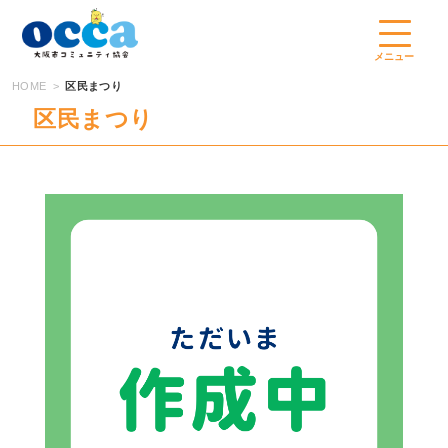
コ
ン
テ
メニュー
ン
HOME
区民まつり
ツ
区民まつり
へ
ス
キ
ッ
プ