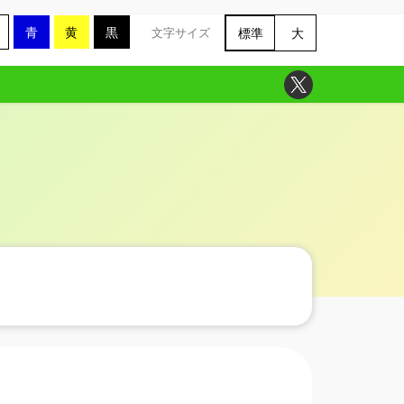
青
黄
黒
標準
大
文字サイズ