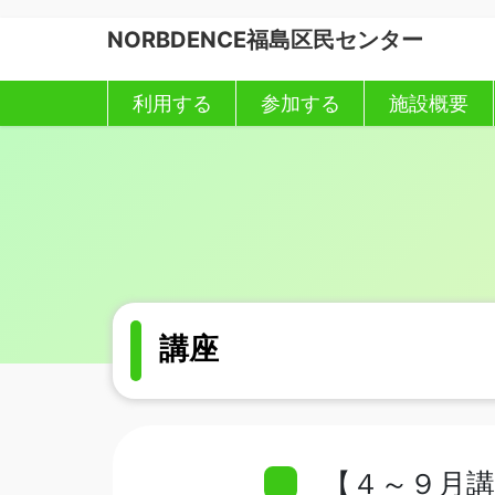
コ
ナ
NORBDENCE福島区民センター
ン
ビ
テ
ゲ
ン
ー
利用する
参加する
施設概要
ツ
シ
へ
ョ
ス
ン
キ
に
ッ
移
プ
動
講座
【４～９月講