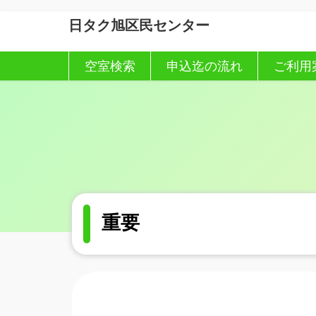
コ
ナ
日タク旭区民センター
ン
ビ
テ
ゲ
ン
ー
空室検索
申込迄の流れ
ご利用
ツ
シ
へ
ョ
ス
ン
キ
に
ッ
移
プ
動
重要