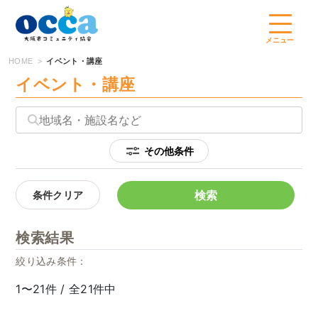
コ
ン
テ
メニュー
ン
HOME
イベント・講座
ツ
イベント・講座
へ
ス
キ
ッ
プ
検索
条件クリア
検索結果
絞り込み条件：
1〜21件 / 全21件中