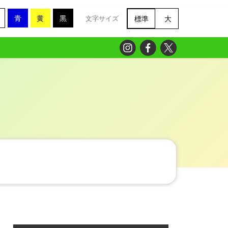
青
黄
黒
標準
大
文字サイズ