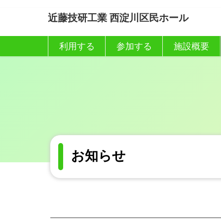
コ
ナ
近藤技研工業 西淀川区民ホール
ン
ビ
テ
ゲ
ン
ー
利用する
参加する
施設概要
ツ
シ
へ
ョ
ス
ン
キ
に
ッ
移
プ
動
お知らせ