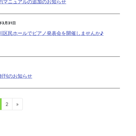
約マニュアルの追加のお知らせ
年3月31日
川区民ホールでピアノ発表会を開催しませんか♪
創刊のお知らせ
固
固
2
»
定
定
ペ
ペ
ー
ー
ジ
ジ