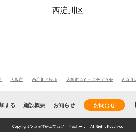
西淀川区
局
大阪市
西淀川区役所
大阪市コミュニティ協会
西淀川
加する
施設概要
お知らせ
お問合せ
Copyright © 近藤技研工業 西淀川区民ホール All Rights Reserved.