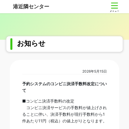
コ
ナ
港近隣センター
ン
ビ
テ
ゲ
ン
ー
ツ
シ
へ
ョ
ス
ン
お知らせ
キ
に
ッ
移
プ
動
2026年5月15日
予約システムのコンビニ決済手数料改定につい
て
■コンビニ決済手数料の改定
コンビニ決済サービスの手数料が値上げされ
ることに伴い、決済手数料が現行手数料から1
件あたり11円（税込）の値上がりとなります。