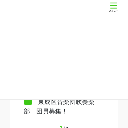
コ
ナ
東成区民センター
ン
ビ
テ
ゲ
ン
ー
ツ
シ
へ
ョ
ス
ン
講座
キ
に
ッ
移
プ
動
東成区音楽団吹奏楽
部 団員募集！
1