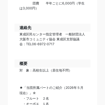
団費 半年ごとに6,000円（学生
は3,000円）
連絡先
東成区民センター指定管理者 一般財団法人
大阪市コミュニティ協会 東成区支部協議
会：TEL06-6972-0717
概要
対 象：高校生以上（居住地不問）
★「当団所属パートのご紹介（
2026
年
５
月
現在）」☆
・フルート
２
名
・オーボエ
１
名