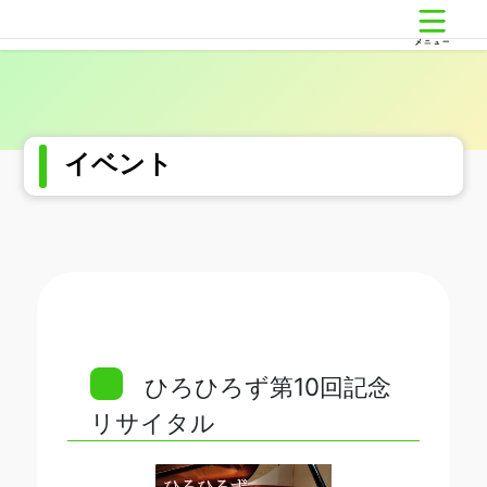
コ
ナ
東成区民センター
ン
ビ
テ
ゲ
ン
ー
ツ
シ
へ
ョ
ス
ン
イベント
キ
に
ッ
移
プ
動
ひろひろず第10回記念
リサイタル