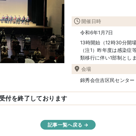
開催日時
令和6年1月7日
13時開始（12時30分開
（注1）昨年度は感染症
類移行に伴い1部制とし
会場
錦秀会住吉区民センター
受付を終了しております
記事一覧へ戻る →