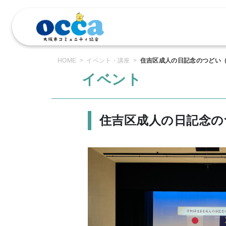
コ
ン
テ
ン
ツ
HOME
イベント・講座
住吉区成人の日記念のつどい
へ
イベント
ス
キ
ッ
プ
住吉区成人の日記念の