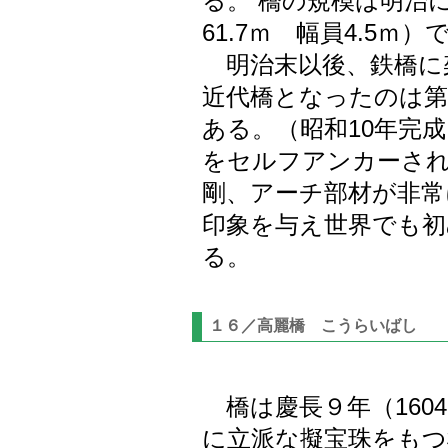
る。 橋の規模は明治
61.7ｍ 幅員4.5ｍ
明治末以後、鉄橋に
近代橋となったのは第
ある。（昭和10年完
をセルフアンカーされ
剛、アーチ部材が非常
印象を与え世界でも初
る。
１６／高麗橋 こうらいばし
橋は慶長９年（160
に立派な擬宝珠をもつ