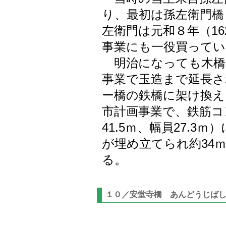
り、最初は孫左衛門橋
左衛門は元和８年（1
事業にも一役買って
明治になっても木橋
事業で玉造まで延長さ
ー橋の鉄橋に架け換え
市計画事業で、鉄筋コ
41.5ｍ、幅員27.3
が埋め立てられ約34
る。
１０／安堂寺橋 あんどうじば