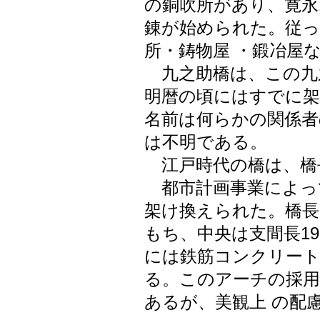
の銅吹所があり、寛永1
錬が始められた。従っ
所・鋳物屋 ・鍛冶屋
九之助橋は、この九
明暦の頃にはすでに架
名前は何らかの関係者
は不明である。
江戸時代の橋は、橋長3
都市計画事業によって
架け換えられた。橋長32
もち、中央は支間長19
には鉄筋コンクリート
る。このアーチの採
あるが、美観上 の配