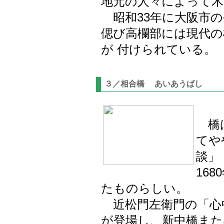
地元の人々によって木
昭和33年に大阪市の
偲び高欄部には現代の
が 付けられている。
３／相合橋 あいあうばし
橋は
てや
談」
16
たものらしい。
近松門左衛門の「心
が登場し、新中橋また