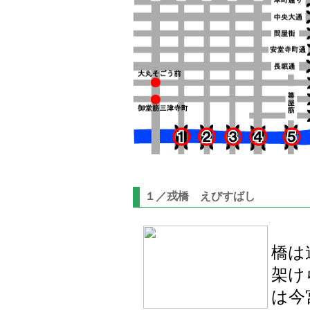
１／戎橋 えびすばし
橋は
架け
は今