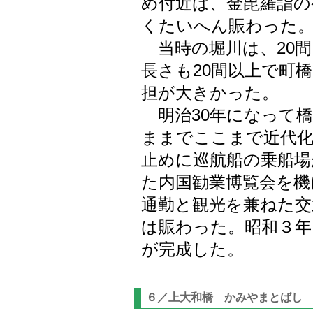
め付近は、金毘羅詣の
くたいへん賑わった
当時の堀川は、20間
長さも20間以上で町
担が大きかった。
明治30年になって
ままでここまで近代化
止めに巡航船の乗船場
た内国勧業博覧会を機
通勤と観光を兼ねた交
は賑わった。昭和３年
が完成した。
６／上大和橋 かみやまとばし