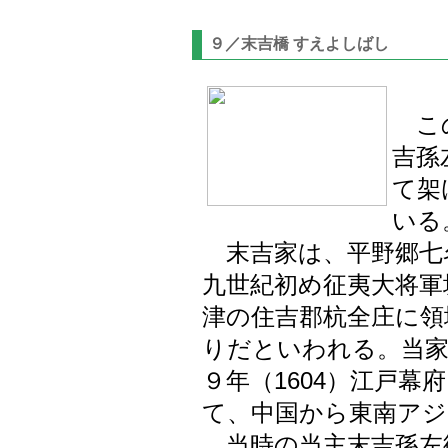
９／末吉橋 すえよしばし
この
吉孫
て架
いる
末吉家は、平野郷七
九世紀初め征夷大将軍
津の住吉郡杭全庄に領
りだといわれる。当家
９年（1604）江戸幕
て、中国から東南アジ
当時の当主末吉孫左