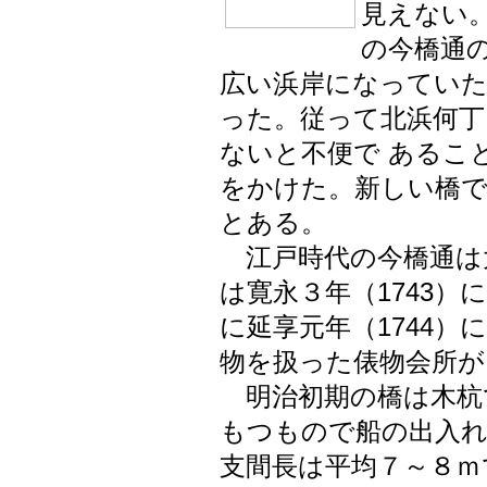
見えない
の今橋通
広い浜岸になっていた
った。従って北浜何丁
ないと不便で あるこ
をかけた。新しい橋
とある。
江戸時代の今橋通は
は寛永３年（1743）
に延享元年（1744
物を扱った俵物会所が
明治初期の橋は木杭で
もつもので船の出入
支間長は平均７～８ｍ