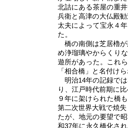
北詰にある茶屋の重井
兵衛と高津の大仏殿勧
太夫によって宝永４年
た。
橋の南側は芝居櫓が
め浄瑠璃やからくりな
遊所があった。これ
「相合橋」と名付けら
明治14年の記録では橋
り、江戸時代前期に比
９年に架けられた橋も
第二次世界大戦で焼失
たが、地元の要望で昭
和37年に永久橋化され