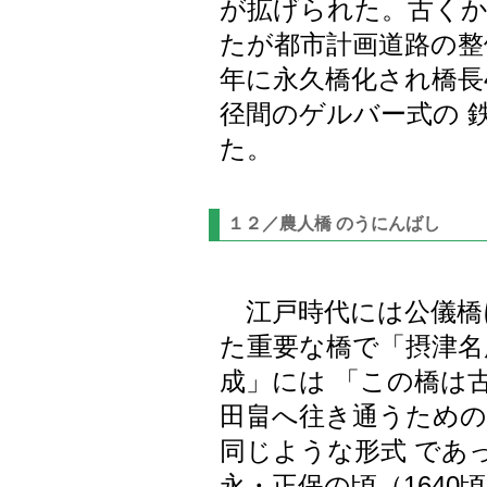
が拡げられた。古く
たが都市計画道路の整
年に永久橋化され橋長4
径間のゲルバー式の 
た。
１２／農人橋 のうにんばし
江戸時代には公儀橋
た重要な橋で「摂津名
成」には 「この橋は
田畠へ往き通うための
同じような形式 であ
永・正保の頃（164