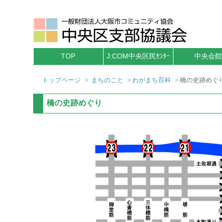
TOP
J:COM中央区民ｾﾝﾀｰ
中央会館
トップページ
>
まちのこと
>
わがまち百科
> 橋の史跡めぐ
橋の史跡めぐり