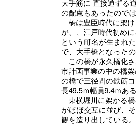
大手筋に 直接通ずる
の配慮もあったので
橋は豊臣時代に架け
が、、江戸時代初めに
という町名が生まれた
で、大手橋となったの
この橋が永久橋化され
市計画事業の中の橋梁
の橋で三径間の鉄筋コ
長49.5ｍ幅員9.4ｍあ
東横堀川に架かる橋
がほぼ交互に並び、そ
観を造り出している