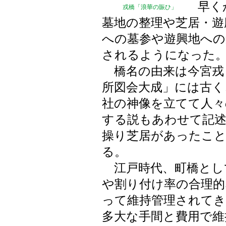
早く
戎橋「浪華の賑ひ」
墓地の整理や芝居・遊
への墓参や遊興地への
されるようになった
橋名の由来は今宮戎
所図会大成」には古く
社の神像を立てて人
する説もあわせて記述
操り芝居があったこ
る。
江戸時代、町橋とし
や割り付け率の合理的
って維持管理されてき
多大な手間と費用で維