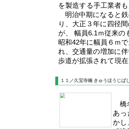
を製造する手工業者も
明治中期になると鉄
り、大正３年に四径間
が、 幅員6.1ｍ従来
昭和42年に幅員６ｍ
れ、交通量の増加に伴い
歩道が拡張されて現
１１／久宝寺橋 きゅうほうじば
橋名
あっ
かし