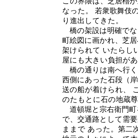
この界隈は、芝居櫓が
なった。 若衆歌舞伎
り進出してきた。
橋の架設は明確でない
町絵図に画かれ、芝居
架けられて いたらし
屋にも大きい負担が
橋の通りは南へ行く
西側にあった石段（岸
送の船が着けられ、 
のたもとに石の地蔵
道頓堀と宗右衛門町
で、交通路として需要
ままで あった。第二