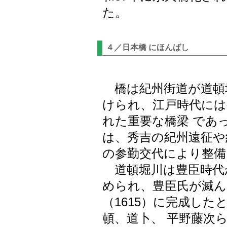
た。
４／日本橋 にほんばし
橋は紀州街道が道頓
けられ、江戸時代には
れた重要な橋梁 であ
は、秀吉の紀州遠征や
の参勤交代により整備
道頓堀川は豊臣時代
められ、豊臣氏が滅ん
（1615）に完成し
頓、道卜、 平野藤次