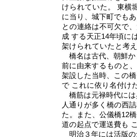
けられていた。 東横
に当り、城下町でもあ
との連絡は不可欠で、
成 する天正14年頃
架けられていたと考
橋名は古代、朝鮮か
前に由来するものと、
架設した当時、この橋
で これに依り名付け
橋筋は元禄時代には
人通りが多く橋の西詰
た。また、公儀橋12
道の起点で運送費も 
明治３年には活版の