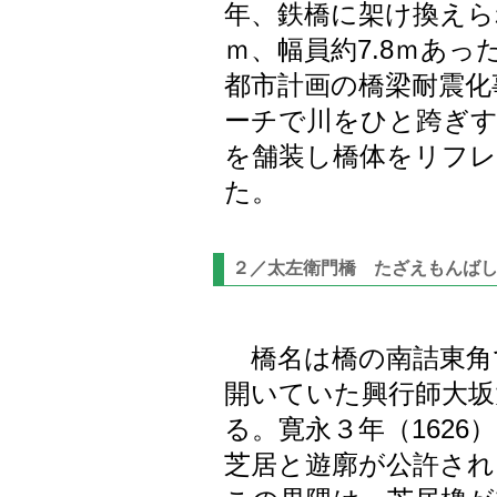
年、鉄橋に架け換えられ
ｍ、幅員約7.8ｍあっ
都市計画の橋梁耐震化
ーチで川をひと跨ぎす
を舗装し橋体をリフレ
た。
２／太左衛門橋 たざえもんば
橋名は橋の南詰東角
開いていた興行師大坂
る。寛永３年（1626
芝居と遊廓が公許され