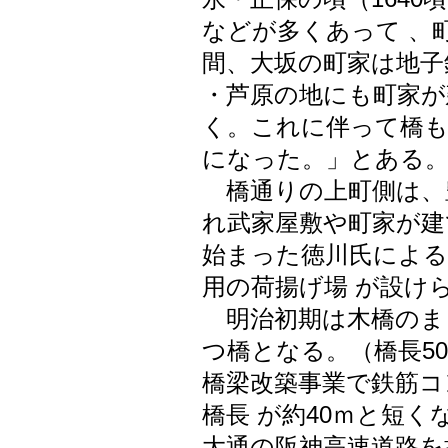
などが多くあって 、
間、大坂の町家は地子
・芦原の地にも町家が
く。これに伴って橋も
になった。」とある
橋通りの上町側は、
れ武家屋敷や町家が建て
始まった徳川氏による
用の荷揚げ場 が設け
明治初期は木橋のま
つ橋となる。（橋長50.
橋梁改築事業で鉄筋コ
橋長 が約40ｍと短
大通の阪神高速道路を