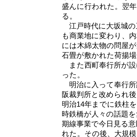
盛んに行われた。翌年
る。
江戸時代に大坂城の
も商業地に変わり、内
には木綿太物の問屋が
石畳が敷かれた荷揚場
また西町奉行所が設
った。
明治に入って奉行所
阪裁判所と改められ後
明治14年までに鉄柱
時鉄橋が人々の話題を
期線事業で今日見る意
れた。その後、大規模