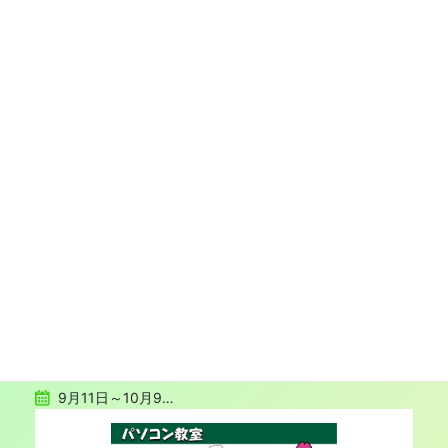
藤井組 大正会館（大正区コミュニティセンタ
ー）は
市民の交流や地域活動の場として
どなたでもご利用いただける施設です。
施設概要へ
参加する
9月11日～10月9…