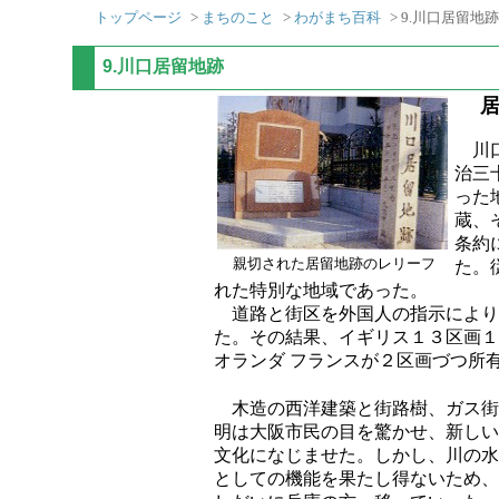
トップページ
>
まちのこと
>
わがまち百科
> 9.川口居留地跡
9.川口居留地跡
居留
川口
治三
った
蔵、
条約
親切された居留地跡のレリーフ
た。
れた特別な地域であった。
道路と街区を外国人の指示により
た。その結果、イギリス１３区画１
オランダ フランスが２区画づつ所
木造の西洋建築と街路樹、ガス街
明は大阪市民の目を驚かせ、新しい
文化になじませた。しかし、川の水
としての機能を果たし得ないため、