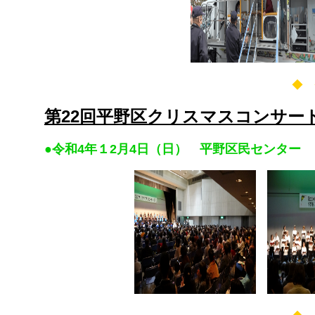
◆ 
第22回平野区ク
●令和4年１2月4日（日） 平野区民センター