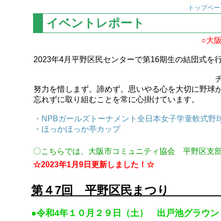
トップペー
イベントレポート
○大
2023年4月平野区民センターで第16期生の結団式
チームのモッ
努力を惜しまず。諦めず。思いやる心を大切に野球
忘れずに取り組むことを常に心掛けています。
・NPBガールズトーナメント全日本女子学童軟式野
・ほっかほっか亭カップ
〇こちらでは、大阪市コミュニティ協会 平野区支
☆2023年1月9日更新しました！☆
第４7回 
●令和4年１０月２９日（土） 出戸池グラウン